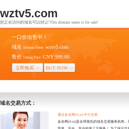
wztv5.com
您正在访问的域名可以转让!This domain name is for sale!
一口价出售中！
域名
wztv5.com
Domain Name:
售价
CNY 999.00
Listing Price:
立即购买
BUY NOW
>>
>>
域名交易方式：
通过金名网(4.cn) 中介交易
金名网(4.cn)是全球领先的域名交易服务机
简单、安全、专业的第三方服务！ 为了保证交