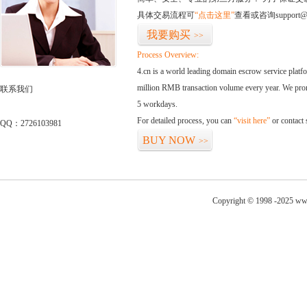
具体交易流程可
“点击这里”
查看或咨询support@
我要购买
>>
Process Overview:
4.cn is a world leading domain escrow service plat
million RMB transaction volume every year. We promi
联系我们
5 workdays.
For detailed process, you can
“visit here”
or contact
QQ：2726103981
BUY NOW
>>
Copyright © 1998 -2025 ww